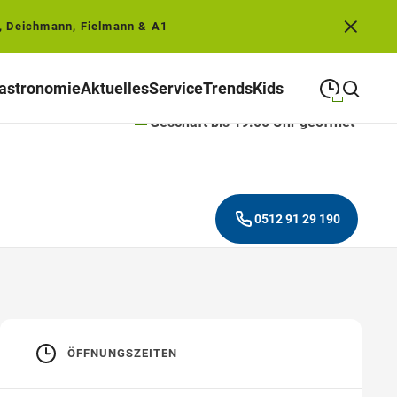
, Deichmann, Fielmann & A1
astronomie
Aktuelles
Service
Trends
Kids
Geschäft bis 19:00 Uhr geöffnet
09:00
—
19:00
MONTAG
Montag
Suche schließen
09:00
—
19:00
DIENSTAG
Dienstag
0512 91 29 190
09:00
—
19:00
MITTWOCH
Mittwoch
09:00
—
19:00
DONNERSTAG
Donnerstag
09:00
—
19:00
FREITAG
Freitag
ÖFFNUNGSZEITEN
09:00
—
18:00
SAMSTAG
Samstag