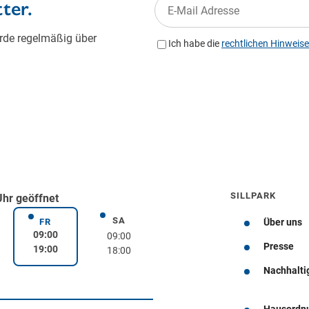
SILLPARK
Uhr geöffnet
SA
rstag
Samstag
FR
Über uns
Freitag
09:00
09:00
Presse
19:00
18:00
Nachhalti
Wegbeschreibung
Hausordn