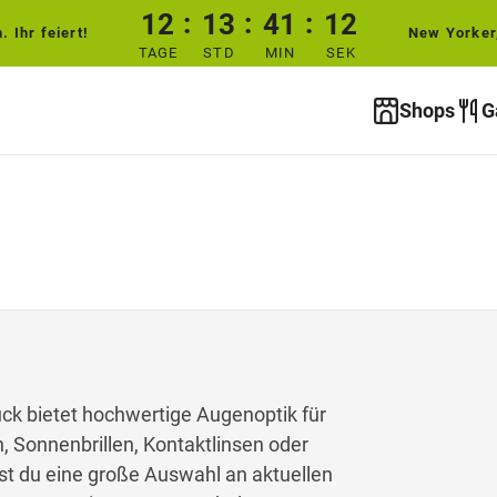
12
13
41
12
 Ihr feiert!
New Yorker
TAGE
STD
MIN
SEK
Shops
G
uck bietet hochwertige Augenoptik für
n, Sonnenbrillen, Kontaktlinsen oder
st du eine große Auswahl an aktuellen