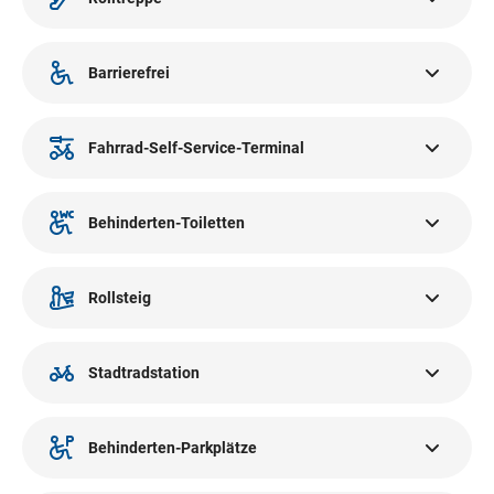
Es gibt mehrere Rolltreppen im SILLPARK.
Barrierefrei
Alle öffentlichen Bereiche im SILLPARK sind barrierefrei zu
erreichen.
Fahrrad-Self-Service-Terminal
Am Vorplatz des SILLPARK finden Sie ein Fahrrad-Self-
Service-Terminal zum Reparieren, Reifen aufpumpen und
Behinderten-Toiletten
für kleine Service-Arbeiten.
Behinderten-Toiletten finden Sie in allen WC-Anlagen (EG /
2. OG) im SILLPARK.
Rollsteig
Es gibt mehrere Rollsteige im SILLPARK. Mit
Einkaufswagen befahrbar. Diese befinden sich
Stadtradstation
Erdgeschoss.
Die Stadtradstation des SILLPARK befindet sich am
Vorplatz. Es gibt mehrere Stadtfahrräder, sowie
Behinderten-Parkplätze
Lastenräder zum Ausleihen.
Es gibt mehrere Behinderten-Parkplätze im SILLPARK in