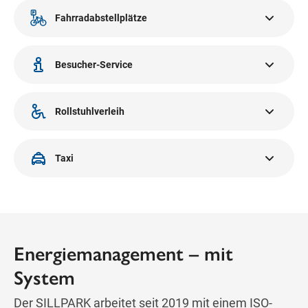
Innsbruck, diese befinden sich in der Tiefgarage.
Fahrradabstellplätze
Zahlreiche Fahrradparkplätze und -abstellplätze finden Sie
rund um das Gebäude.
Besucher-Service
Information und Auskunft erhalten Sie beim Besucher-
Service im SILLPARK im 1. Obergeschoss. Ausgabe und
Rollstuhlverleih
Verkauf von „Zehner Geschenkgutscheinen“.
Unseren kostenlosen Rollstuhlverleih finden Sie beim
Besucher-Service im 1. OG des SILLPARK.
Taxi
Einen Taxi-Stand finden Sie auf dem SILLPARK-Vorplatz.
Es warten rund um die Uhr Taxis auf unsere Besucher.
Energiemanagement – mit
System
Der SILLPARK arbeitet seit 2019 mit einem ISO-