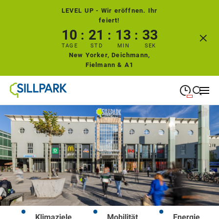
LEVEL UP - Wir eröffnen. Ihr
feiert!
10
21
13
32
TAGE
STD
MIN
SEK
New Yorker, Deichmann,
Fielmann & A1
09:00
—
19:00
MONTAG
Montag
Suche schließen
09:00
—
19:00
DIENSTAG
Dienstag
09:00
—
19:00
MITTWOCH
Mittwoch
09:00
—
19:00
DONNERSTAG
Donnerstag
Klimaziele
Mobilität
Energie
09:00
—
19:00
FREITAG