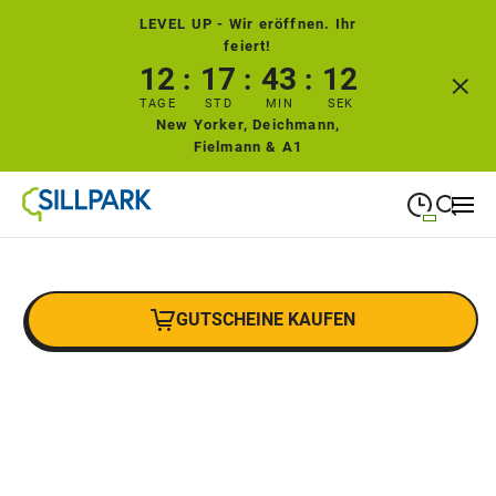
LEVEL UP - Wir eröffnen. Ihr
feiert!
12
17
43
12
TAGE
STD
MIN
SEK
New Yorker, Deichmann,
Fielmann & A1
09:00
—
19:00
MONTAG
Montag
Suche schließen
GUTSCHEINE KAUFEN
09:00
—
19:00
DIENSTAG
Dienstag
09:00
—
19:00
MITTWOCH
Mittwoch
09:00
—
19:00
DONNERSTAG
Donnerstag
09:00
—
19:00
FREITAG