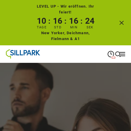
LEVEL UP - Wir eröffnen. Ihr
feiert!
10
16
16
23
TAGE
STD
MIN
SEK
New Yorker, Deichmann,
Fielmann & A1
09:00
—
19:00
MONTAG
Montag
Suche schließen
09:00
—
19:00
DIENSTAG
Dienstag
09:00
—
19:00
MITTWOCH
Mittwoch
09:00
—
19:00
DONNERSTAG
Donnerstag
09:00
—
19:00
FREITAG