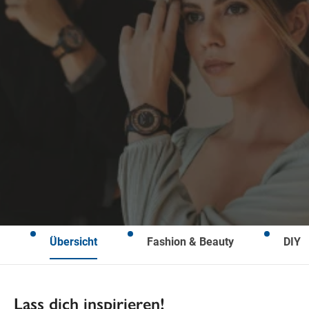
Freitag
Feiertags geschlossen
SAMSTAG
Samstag
Öffnungszeiten
Wegbeschreibung
Übersicht
Fashion & Beauty
DIY
Lass dich inspirieren!