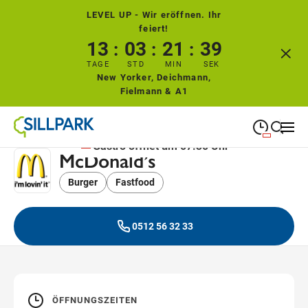
LEVEL UP - Wir eröffnen. Ihr
feiert!
13
03
21
39
TAGE
STD
MIN
SEK
New Yorker, Deichmann,
Fielmann & A1
Gastro öffnet um 07:30 Uhr
McDonald’s
09:00
—
19:00
MONTAG
Montag
Burger
Fastfood
Suche schließen
09:00
—
19:00
DIENSTAG
Dienstag
0512 56 32 33
09:00
—
19:00
MITTWOCH
Mittwoch
09:00
—
19:00
DONNERSTAG
Donnerstag
ÖFFNUNGSZEITEN
09:00
—
19:00
FREITAG