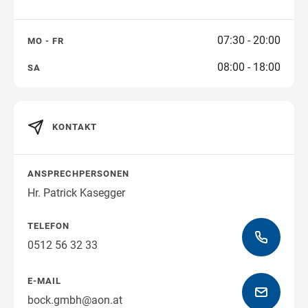
Freitag
09:00
—
18:00
SAMSTAG
07:30 - 20:00
MO - FR
Samstag
08:00 - 18:00
SA
Öffnungszeiten
KONTAKT
Wegbeschreibung
ANSPRECHPERSONEN
Hr. Patrick Kasegger
TELEFON
0512 56 32 33
E-MAIL
bock.gmbh@aon.at