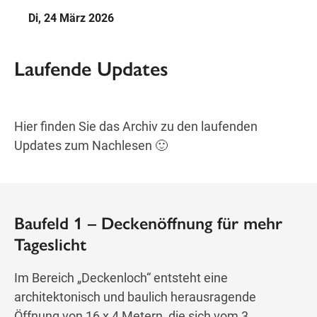
Freitag
Di, 24 März 2026
09:00
—
18:00
SAMSTAG
Samstag
Laufende Updates
Öffnungszeiten
Hier finden Sie das Archiv zu den laufenden
Updates zum Nachlesen 🙂
Wegbeschreibung
Baufeld 1 – Deckenöffnung für mehr
Tageslicht
Im Bereich „Deckenloch“ entsteht eine
architektonisch und baulich herausragende
Öffnung von 16 x 4 Metern, die sich vom 3.