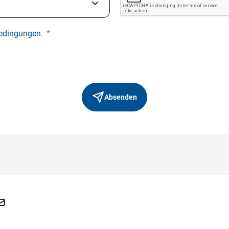
edingungen
.
*
Absenden