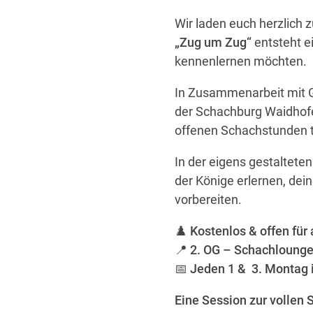
Wir laden euch herzlich
„Zug um Zug“
entsteht ei
kennenlernen möchten.
In Zusammenarbeit mit
der Schachburg Waidhofe
offenen Schachstunden 
In der eigens gestaltete
der Könige erlernen, dei
vorbereiten.
♟️
Kostenlos & offen für 
📍
2. OG – Schachloung
📅
Jeden 1 & 3. Montag 
Eine Session zur vollen