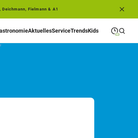
, Deichmann, Fielmann & A1
astronomie
Aktuelles
Service
Trends
Kids
09:00
—
19:00
MONTAG
Montag
Suche schließen
09:00
—
19:00
DIENSTAG
Dienstag
09:00
—
19:00
MITTWOCH
Mittwoch
09:00
—
19:00
DONNERSTAG
Donnerstag
09:00
—
19:00
FREITAG
Freitag
09:00
—
18:00
SAMSTAG
Samstag