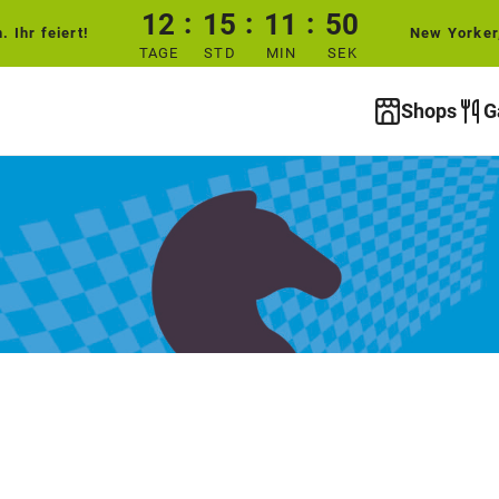
12
15
11
49
 Ihr feiert!
New Yorker
TAGE
STD
MIN
SEK
Shops
G