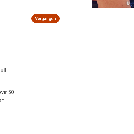
©
Öffnungszeiten
Vergangen
Wegbeschreibung
uli
.
wir 50
en