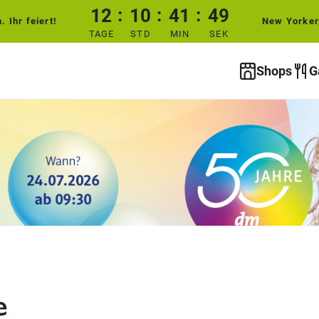
12
10
41
49
 Ihr feiert!
New Yorker
TAGE
STD
MIN
SEK
Shops
G
e