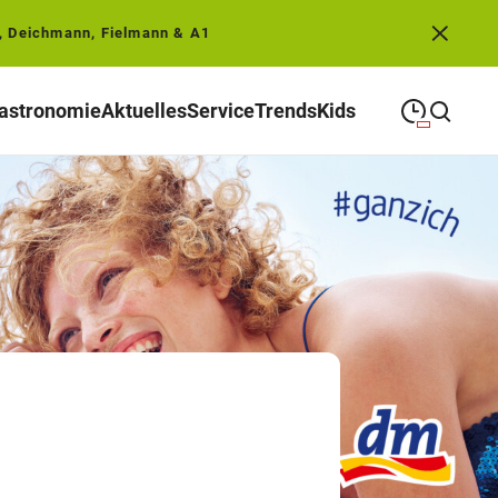
, Deichmann, Fielmann & A1
astronomie
Aktuelles
Service
Trends
Kids
09:00
—
19:00
MONTAG
Montag
Suche schließen
09:00
—
19:00
DIENSTAG
Dienstag
09:00
—
19:00
MITTWOCH
Mittwoch
09:00
—
19:00
DONNERSTAG
Donnerstag
09:00
—
19:00
FREITAG
Freitag
09:00
—
18:00
SAMSTAG
Samstag