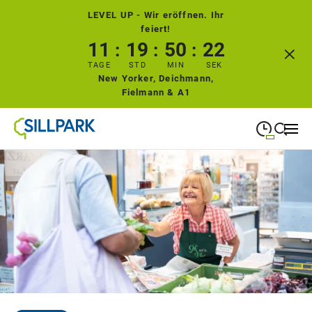
LEVEL UP - Wir eröffnen. Ihr
feiert!
11
19
50
21
TAGE
STD
MIN
SEK
New Yorker, Deichmann,
Fielmann & A1
09:00
—
19:00
MONTAG
Montag
Suche schließen
09:00
—
19:00
DIENSTAG
Dienstag
09:00
—
19:00
MITTWOCH
Mittwoch
09:00
—
19:00
DONNERSTAG
Donnerstag
09:00
—
19:00
FREITAG