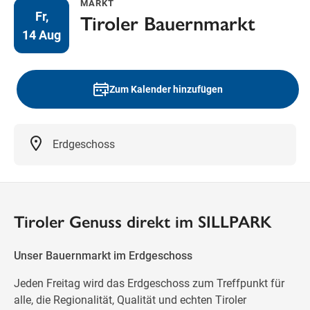
Freitag
MARKT
Tiroler Bauernmarkt
Fr,
14 Aug
09:00
—
18:00
SAMSTAG
Samstag
Öffnungszeiten
Zum Kalender hinzufügen
Erdgeschoss
Wegbeschreibung
Tiroler Genuss direkt im SILLPARK
Unser Bauernmarkt im Erdgeschoss
Jeden Freitag wird das Erdgeschoss zum Treffpunkt für
alle, die Regionalität, Qualität und echten Tiroler