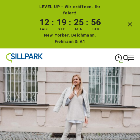
LEVEL UP - Wir eröffnen. Ihr
feiert!
12
19
25
55
TAGE
STD
MIN
SEK
New Yorker, Deichmann,
Fielmann & A1
09:00
—
19:00
MONTAG
Montag
Suche schließen
09:00
—
19:00
DIENSTAG
Dienstag
09:00
—
19:00
MITTWOCH
Mittwoch
09:00
—
19:00
DONNERSTAG
Donnerstag
09:00
—
19:00
FREITAG