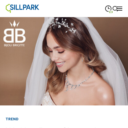
09:00
—
19:00
MONTAG
Montag
Suche schließen
09:00
—
19:00
DIENSTAG
Dienstag
09:00
—
19:00
MITTWOCH
Mittwoch
09:00
—
19:00
DONNERSTAG
Donnerstag
09:00
—
19:00
FREITAG
Freitag
09:00
—
18:00
SAMSTAG
Samstag
Öffnungszeiten
TREND