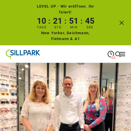
LEVEL UP - Wir eröffnen. Ihr
feiert!
10
21
51
44
TAGE
STD
MIN
SEK
New Yorker, Deichmann,
Fielmann & A1
09:00
—
19:00
MONTAG
Montag
Suche schließen
09:00
—
19:00
DIENSTAG
Dienstag
09:00
—
19:00
MITTWOCH
Mittwoch
09:00
—
19:00
DONNERSTAG
Donnerstag
09:00
—
19:00
FREITAG