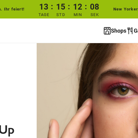
13
15
12
07
 Ihr feiert!
New Yorker
TAGE
STD
MIN
SEK
Shops
G
-Up