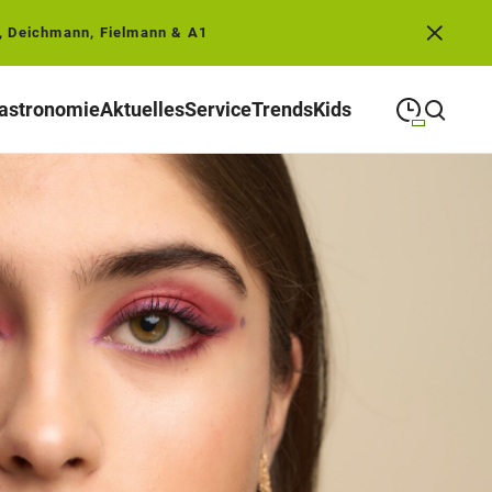
, Deichmann, Fielmann & A1
astronomie
Aktuelles
Service
Trends
Kids
09:00
—
19:00
MONTAG
Montag
Suche schließen
09:00
—
19:00
DIENSTAG
Dienstag
09:00
—
19:00
MITTWOCH
Mittwoch
09:00
—
19:00
DONNERSTAG
Donnerstag
09:00
—
19:00
FREITAG
Freitag
09:00
—
18:00
SAMSTAG
Samstag